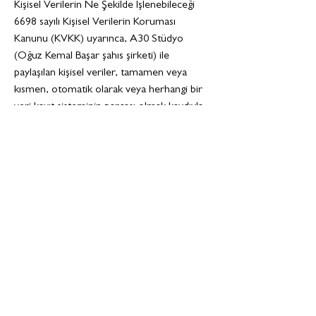
Kişisel Verilerin Ne Şekilde İşlenebileceği
6698 sayılı Kişisel Verilerin Koruması
Kanunu (KVKK) uyarınca, A30 Stüdyo
(Oğuz Kemal Başar şahıs şirketi) ile
paylaşılan kişisel veriler, tamamen veya
kısmen, otomatik olarak veya herhangi bir
veri kayıt sisteminin parçası olmak kaydıyla
otomatik olmayan yollarla elde edilerek,
kaydedilerek, depolanarak, değiştirilerek,
yeniden düzenlenerek kısacası veriler
üzerinde gerçekleştirilen her türlü işleme
konu olarak tarafımızca işlenebilecektir.
KVKK kapsamında veriler üzerinde
gerçekleştirilen her türlü işlem "kişisel
verilerin işlenmesi" olarak kabul
edilmektedir.
Kişisel Verilerin Aktarılabileceği Üçüncü Kişi
Veya Kuruluşlar Hakkında Bilgilendirme