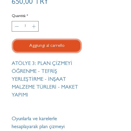
Prezzo
650,00 TRY
Quantità
*
Aggiungi al carrello
ATÖLYE 3: PLAN ÇİZMEYİ
ÖĞRENME - TEFRİŞ
YERLEŞTİRME - İNŞAAT
MALZEME TÜRLERİ - MAKET
YAPIMI
Oyunlarla ve karelerle
hesaplayarak plan çizmeyi