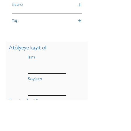
Sicuro
90 corone
Yaş
07-17
Atölyeye kayıt ol
İsim
Soyisim
E-posta adresi
Age