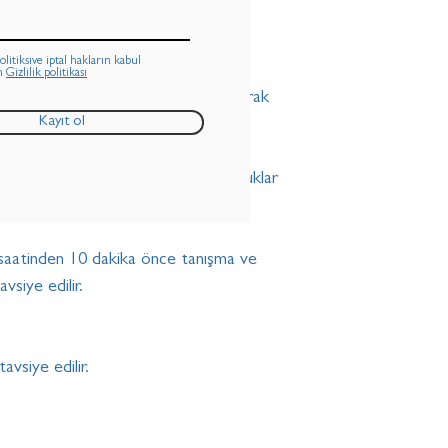
kuru boyalar.
politiksıve iptal hakların kabul
m
Gizlilik politikası
tölyelere, birbirinden bağımsız olarak
Kayıt ol
tasarlanan; 7-17 yaş aralığındaki çocuklar
rlıdır.
 saatinden 10 dakika önce tanışma ve
vsiye edilir.
tavsiye edilir.