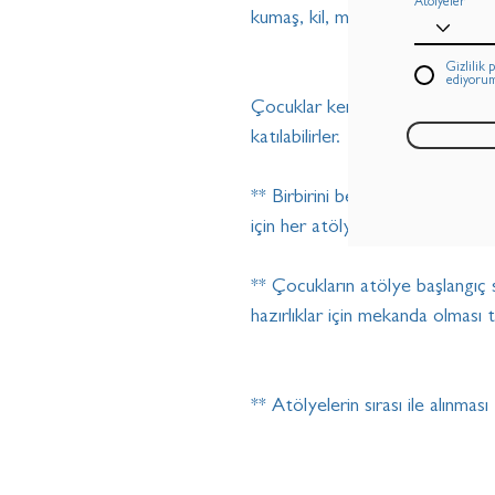
Atölyeler
kumaş, kil, makas, pritt, renkli 
Gizlilik 
ediyoru
Çocuklar kendi yaş grubundaki a
katılabilirler.
** Birbirini besleyecek şekilde 
için her atölyemiz 6 çocuk ile sını
** Çocukların atölye başlangıç
hazırlıklar için mekanda olması ta
** Atölyelerin sırası ile alınması 