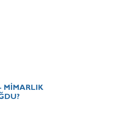
- MİMARLIK
ĞDU?
Prezzo