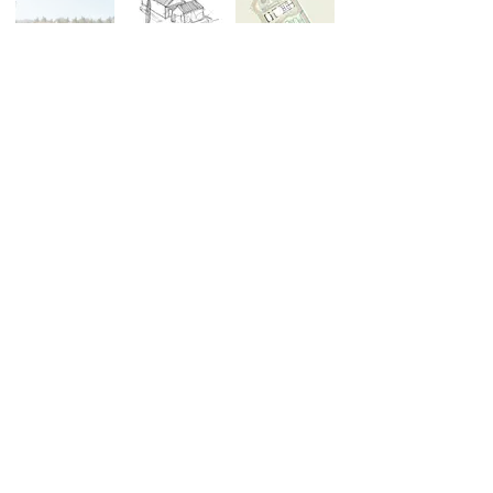
A30 Studio
Architettura
Paesaggio
Restauro
•
•
Istanbul • Lecco • Ayvacık