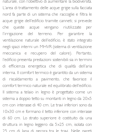
naturale, con l'obiettivo di aumentare la biodiversità.
L'area di trattamento delle acque grigie sulla facciata
nord fa parte di un sistema che raccoglie e filtra le
acque grigie dell'edificio tramite canneti; si prevede
che queste acque vengano riutilizzate per
l'irrigazione del terreno. Per garantire la
ventilazione naturale dell'edificio, è stato integrato
negli spazi interni un MHVR (sistema di ventilazione
meccanica e recupero del calore). Pertanto,
l'edificio presenta prestazioni sostenibili sia in termini
di efficienza energetica che di qualità dell'aria
interna. Il comfort termico è garantito da un sistema
di riscaldamento a pavimento, che favorisce il
comfort termico naturale ed equilibrato dell'edificio.
Il sistema a telaio in legno è progettato come un
sistema a doppio tetto su montanti in legno da 20x5
cm con interasse di 40 cm. Le travi inferiori sono da
10x30 cm e formano il tetto inferiore con interasse
di 60 cm. Lo strato superiore è costituito da una
struttura in legno leggero da 5x25 cm, isolata con
25 cm di lana di pecora tra le travi. Nelle pareti